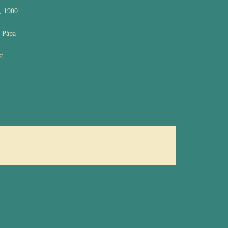
, 1900.
, Pápa
t