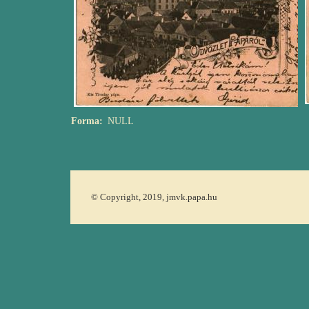
Forma
NULL
© Copyright, 2019, jmvk.papa.hu