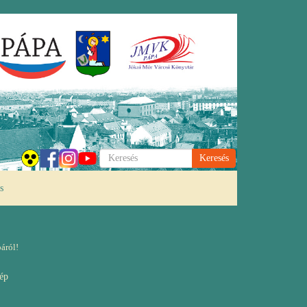
Keresés
s
áról!
ép