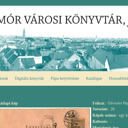
zisok
Digitális könyvtár
Pápa-helytörténet
Katalógus
Hosszabbítá
Üdvözlet Páp
átlapi kép
Felirat
Sorszám
26
Képek száma
egy k
Keltezés
-
Megjelenés éve
-