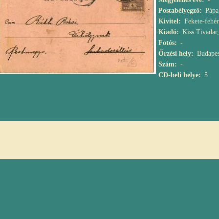
Postabélyegző
Pápa
Kivitel
Fekete-fehér
Kiadó
Kiss Tivadar
Fotós
-
Őrzési hely
Budapes
Szám
-
CD-beli helye
5