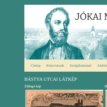
Ugrás
Fő
a
navigáció
tartalomra
Címlap
Könyvtárunk
Szolgáltatásaink
Adatbá
BÁSTYA UTCAI LÁTKÉP
Előlapi kép
H