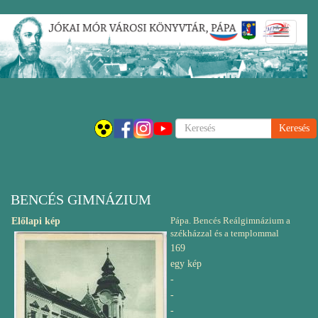
Ugrás
Navigáci
a
átkapcsol
tartalomra
Keresés
BENCÉS GIMNÁZIUM
Pápa. Bencés Reálgimnázium a
Előlapi kép
székházzal és a templommal
169
egy kép
-
-
-