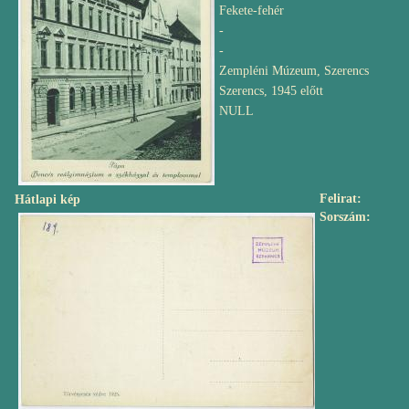
Fekete-fehér
-
-
Zempléni Múzeum, Szerencs
Szerencs, 1945 előtt
NULL
Felirat
Hátlapi kép
Sorszám