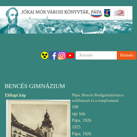
Ugrás
Navigáci
a
átkapcsol
tartalomra
Keresés
BENCÉS GIMNÁZIUM
Pápa. Bencés Reálgimnázium a
Előlapi kép
székházzal és a templommal
168
egy kép
Pápa, 1926.
1925.
Pápa, 1926.