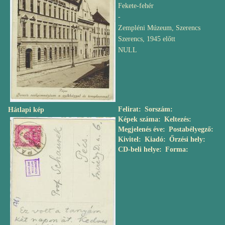
Fekete-fehér
-
Zempléni Múzeum, Szerencs
Szerencs, 1945 előtt
NULL
Felirat
Sorszám
Hátlapi kép
Képek száma
Keltezés
Megjelenés éve
Postabélyegző
Kivitel
Kiadó
Őrzési hely
CD-beli helye
Forma