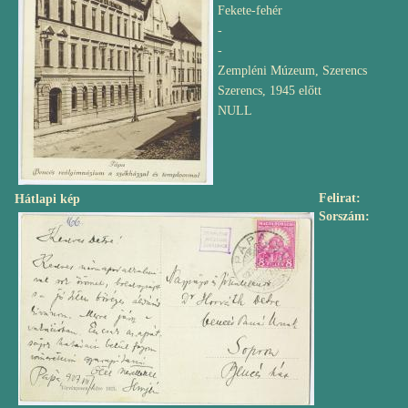
Fekete-fehér
-
-
Zempléni Múzeum, Szerencs
Szerencs, 1945 előtt
NULL
Felirat
Hátlapi kép
Sorszám