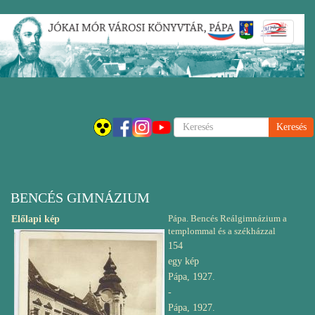
Ugrás
Navigáci
a
átkapcsol
tartalomra
Keresés
BENCÉS GIMNÁZIUM
Pápa. Bencés Reálgimnázium a
Előlapi kép
templommal és a székházzal
154
egy kép
Pápa, 1927.
-
Pápa, 1927.