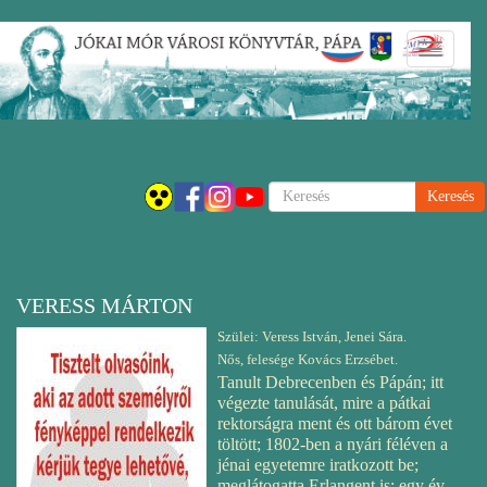
Ugrás
Navigáci
a
átkapcsol
tartalomra
Keresés
VERESS MÁRTON
Szülei: Veress István, Jenei Sára.
Nős, felesége Kovács Erzsébet.
Tanult Debrecenben és
Pápán
; itt
végezte tanulását, mire a pátkai
rektorságra ment és ott bárom évet
töltött; 1802-ben a nyári féléven a
jénai egyetemre iratkozott be;
meglátogatta Erlangent is; egy év