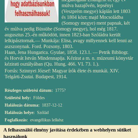
múlva hazajővén, lepsényi
(Veszprém megye) káplán lett 1803
és 1804 közt; majd Mocsoládba
(Somogy megye) ment papnak, két
év múlva pedig Büssübe (Somogy megye), hol még 1817.
augusztus 25.-én működött, innen 1823-ban Szóládra került
lelkipásztornak.— Munkája: Elisa, avagy millyennek kell lenni az
aszszonynak. Ford. Pozsony, 1803.
Haan, Jena Hungarica. Gyulae, 1858. 123.1. — Petrik Bibliogr.
és Horvát István Mindennapija. Kézirat a m. n. múzeumi könyvtár
kézirati osztályában (Qu. Hung. 466. VI. 73. 1.).
Forrás: Szinnyei József: Magyar írók élete és munkái. XIV.
Telgárti-Zsutai. Budapest, 1914.
Részleges születési dátum
1775?
Születési hely
Földes
Halálozás dátuma
1837-12-12
Halálozás helye
Szólád
Foglalkozás
evangélikus lelkész
A felhasználói élmény javítása érdekében a webhelyen sütiket
használunk