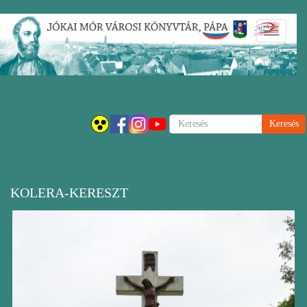
Ugrás
Navigáci
a
átkapcsol
tartalomra
Keresés
KOLERA-KERESZT