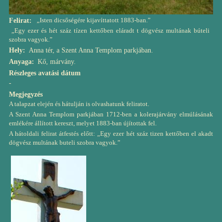
„Isten dicsőségére kijavíttatott 1883-ban.”
Felirat
„Egy ezer és hét száz tízen kettőben eláradt t dögvész multának búteli
szobra vagyok.”
Hely
Anna tér, a Szent Anna Templom parkjában.
Anyaga
Kő, márvány.
Részleges avatási dátum
-
Megjegyzés
A talapzat elején és hátulján is olvashatunk feliratot.
A Szent Anna Templom parkjában 1712-ben a kolerajárvány elmúlásának
emlékére állított kereszt, melyet 1883-ban újítottak fel.
A hátoldali felirat átfestés előtt: „Egy ezer hét száz tizen kettőben el akadt
dögvész multának buteli szobra vagyok.”