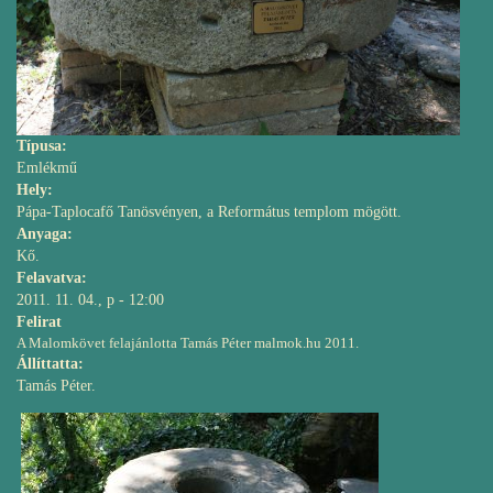
Típusa:
Emlékmű
Hely:
Pápa-Taplocafő Tanösvényen, a Református templom mögött.
Anyaga:
Kő.
Felavatva:
2011. 11. 04., p - 12:00
Felirat
A Malomkövet felajánlotta Tamás Péter malmok.hu 2011.
Állíttatta:
Tamás Péter.