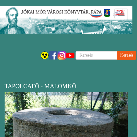
Ugrás
Navigáci
a
átkapcsol
tartalomra
Keresés
TAPOLCAFŐ - MALOMKŐ