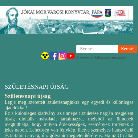
Ugrás
Navigáci
a
átkapcsol
tartalomra
Keresés
A keresendő kifejezések megadása.
SZÜLETÉSNAPI ÚJSÁG
Születésnapi újság
Lepje meg szeretteit születésnapjukra egy egyedi és különleges
ajándékkal!
Ez a különleges kiadvány az ünnepelt születése napján megjelent
újság digitális másolatát tartalmazza, melyből az ünnepelt
megtudhatja, hogy milyen érdekességek, események történtek a
jeles napon. Lehetőség van fénykép, illetve személyes hangvételű
és tartalmú anyag, ún. gólyahír megjelenítésére is. Ha az Ön által