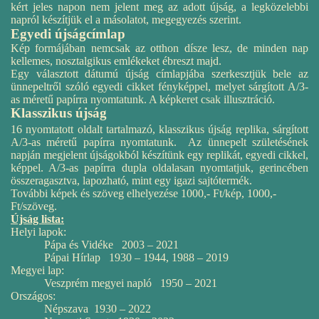
kért jeles napon nem jelent meg az adott újság, a legközelebbi
napról készítjük el a másolatot, megegyezés szerint.
Egyedi újságcímlap
Kép formájában nemcsak az otthon dísze lesz, de minden nap
kellemes, nosztalgikus emlékeket ébreszt majd.
Egy választott dátumú újság címlapjába szerkesztjük bele az
ünnepeltről szóló egyedi cikket fényképpel, melyet sárgított A/3-
as méretű papírra nyomtatunk. A képkeret csak illusztráció.
Klasszikus újság
16 nyomtatott oldalt tartalmazó, klasszikus újság replika, sárgított
A/3-as méretű papírra nyomtatunk. Az ünnepelt születésének
napján megjelent újságokból készítünk egy replikát, egyedi cikkel,
képpel. A/3-as papírra dupla oldalasan nyomtatjuk, gerincében
összeragasztva, lapozható, mint egy igazi sajtótermék.
További képek és szöveg elhelyezése 1000,- Ft/kép, 1000,-
Ft/szöveg.
Újság lista:
Helyi lapok:
Pápa és Vidéke 2003 – 2021
Pápai Hírlap 1930 – 1944, 1988 – 2019
Megyei lap:
Veszprém megyei napló 1950 – 2021
Országos:
Népszava 1930 – 2022