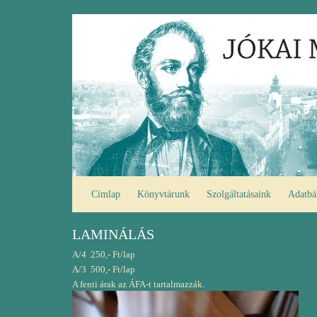
Ugrás
Fő
a
navigáció
tartalomra
Címlap
Könyvtárunk
Szolgáltatásaink
Adatbá
LAMINÁLÁS
A/4 250,- Ft/lap
A/3 500,- Ft/lap
A fenti árak az ÁFA-t tartalmazzák.