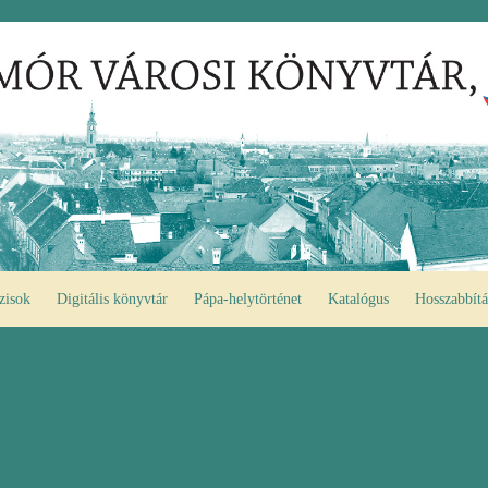
zisok
Digitális könyvtár
Pápa-helytörténet
Katalógus
Hosszabbítá