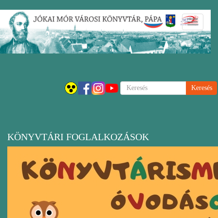
Ugrás
Navigáci
a
átkapcsol
tartalomra
Keresés
KÖNYVTÁRI FOGLALKOZÁSOK