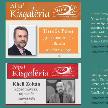
5. rész: Ürm
Ürmös Péter 
számos ágaza
számítógépes 
kolorisztika,
- kurátori te
Számos kiállí
https://www
https://www
6. rész: Khel
Földrajz-rajz
tanult. Tanít
Fémből és üv
készített pla
formákkal hat
https://www
https://www