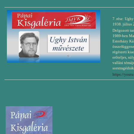
7. rész: Ughy
1938. július 2
Dolgozott tan
1989-ben Mag
Esterházy Ká
összefüggene
régészeti ki
erőteljes, sú
vallási témá
sorstragédiák
https://you