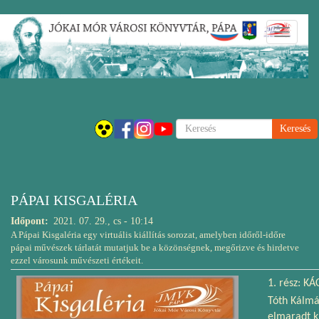
Ugrás
Navigáci
a
átkapcsol
tartalomra
Keresés
PÁPAI KISGALÉRIA
Időpont
2021. 07. 29., cs - 10:14
A Pápai Kisgaléria egy virtuális kiállítás sorozat, amelyben időről-időre
pápai művészek tárlatát mutatjuk be a közönségnek, megőrizve és hirdetve
ezzel városunk művészeti értékeit.
1. rész: KÁ
Tóth Kálmá
elmaradt kiá