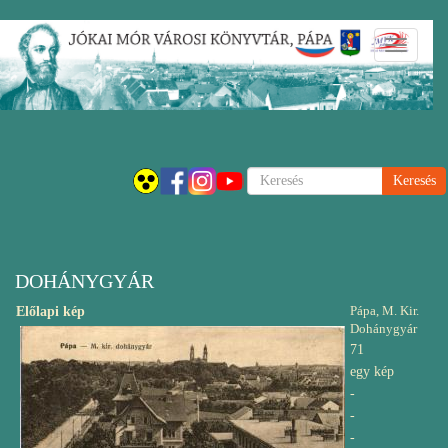
Ugrás
Navigáci
a
átkapcsol
tartalomra
Keresés
DOHÁNYGYÁR
Pápa, M. Kir.
Előlapi kép
Dohánygyár
71
egy kép
-
-
-