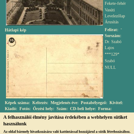
Fekete-fehér
Vasúti
Levelezőlap
Árusítás
-
Felirat
Hátlapi kép
Sorszám
Dr. Szabó
Lajos
***129*
Szabó
NULL
Képek száma
Keltezés
Megjelenés éve
Postabélyegző
Kivitel
Kiadó
Fotós
Őrzési hely
Szám
CD-beli helye
Forma
A felhasználói élmény javítása érdekében a webhelyen sütiket
használunk
Az oldal bármely hivatkozására való kattintással hozzájárul a sütik létrehozásához.