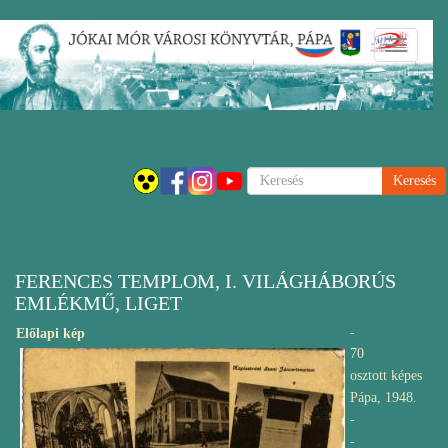
Ugrás
Navigáci
a
átkapcsol
tartalomra
Keresés
FERENCES TEMPLOM, I. VILÁGHÁBORÚS
EMLÉKMŰ, LIGET
-
Előlapi kép
70
osztott képes
Pápa, 1948.
-
-