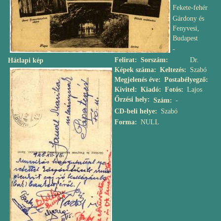
Fekete-fehér
Gárdony és
Fenyvesi,
Budapest
-
Felirat
Sorszám
Dr.
Hátlapi kép
Képek száma
Keltezés
Szabó
Megjelenés éve
Postabélyegző
Kivitel
Kiadó
Fotós
Lajos
Őrzési hely
Szám
-
CD-beli helye
Szabó
Forma
NULL