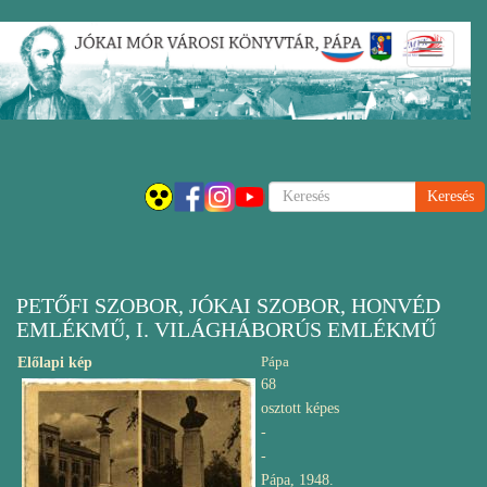
Ugrás
Navigáci
a
átkapcsol
tartalomra
Keresés
PETŐFI SZOBOR, JÓKAI SZOBOR, HONVÉD
EMLÉKMŰ, I. VILÁGHÁBORÚS EMLÉKMŰ
Pápa
Előlapi kép
68
osztott képes
-
-
Pápa, 1948.