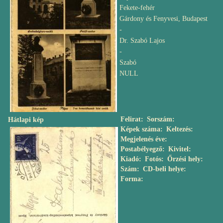
Fekete-fehér
Gárdony és Fenyvesi, Budapest
-
Dr. Szabó Lajos
-
Szabó
NULL
Felirat
Sorszám
Hátlapi kép
Képek száma
Keltezés
Megjelenés éve
Postabélyegző
Kivitel
Kiadó
Fotós
Őrzési hely
Szám
CD-beli helye
Forma