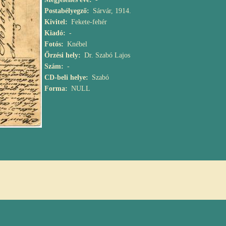
Postabélyegző
Sárvár, 1914.
Kivitel
Fekete-fehér
Kiadó
-
Fotós
Knébel
Őrzési hely
Dr. Szabó Lajos
Szám
-
CD-beli helye
Szabó
Forma
NULL