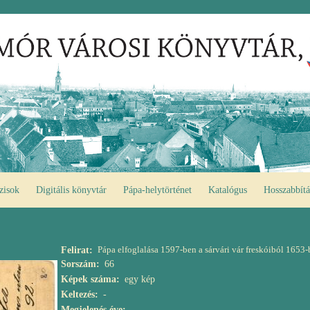
zisok
Digitális könyvtár
Pápa-helytörténet
Katalógus
Hosszabbítá
Pápa elfoglalása 1597-ben a sárvári vár freskóiból 1653-
Felirat
Sorszám
66
Képek száma
egy kép
Keltezés
-
Megjelenés éve
-