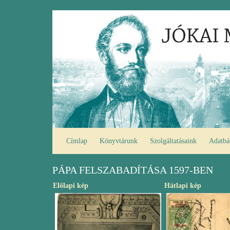
Ugrás
Fő
a
navigáció
tartalomra
Címlap
Könyvtárunk
Szolgáltatásaink
Adatbá
PÁPA FELSZABADÍTÁSA 1597-BEN
Előlapi kép
Hátlapi kép