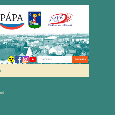
Keresés
s
ból