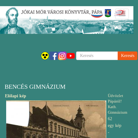
Ugrás
Navigáci
a
átkapcsol
tartalomra
Keresés
BENCÉS GIMNÁZIUM
Üdvözlet
Előlapi kép
Pápáról!
Kath.
Gimnázium
62
egy kép
-