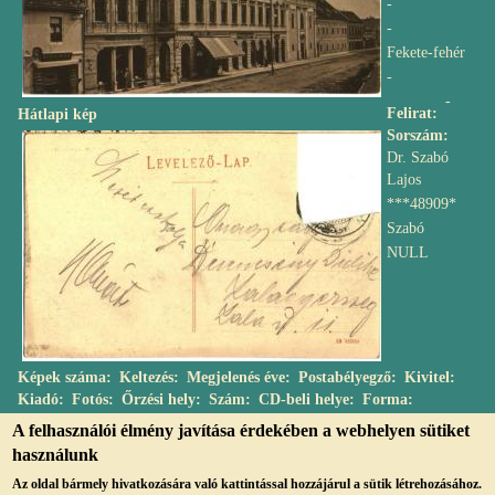
-
-
Fekete-fehér
-
-
Felirat
Hátlapi kép
Sorszám
Dr. Szabó
Lajos
***48909*
Szabó
NULL
Képek száma
Keltezés
Megjelenés éve
Postabélyegző
Kivitel
Kiadó
Fotós
Őrzési hely
Szám
CD-beli helye
Forma
A felhasználói élmény javítása érdekében a webhelyen sütiket
használunk
Az oldal bármely hivatkozására való kattintással hozzájárul a sütik létrehozásához.