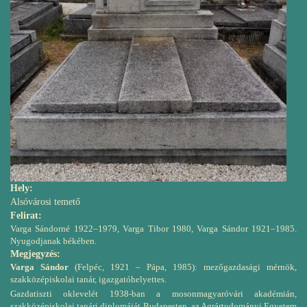
Hely:
Alsóvárosi temető
Felirat:
Varga Sándorné 1922–1979, Varga Tibor 1980, Varga Sándor 1921–1985.
Nyugodjanak békében.
Megjegyzés:
Varga Sándor
(Felpéc, 1921 – Pápa, 1985):
mezőgazdasági mérnök,
szakközépiskolai tanár, igazgatóhelyettes.
Gazdatiszti oklevelét 1938-ban a mosonmagyaróvári akadémián,
szakközépiskolai tanári diplomáját Budapesten, az Agrártudományi Egyetem