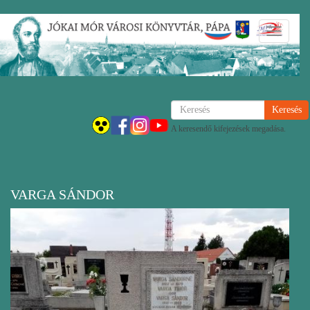
Ugrás
Navigáci
a
átkapcsol
tartalomra
Keresés
A keresendő kifejezések megadása.
VARGA SÁNDOR