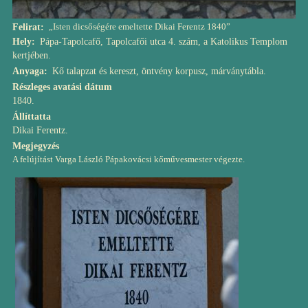
„Isten dicsőségére emeltette Dikai Ferentz 1840”
Felirat
Hely
Pápa-Tapolcafő, Tapolcafői utca 4. szám, a Katolikus Templom
kertjében.
Anyaga
Kő talapzat és kereszt, öntvény korpusz, márványtábla.
Részleges avatási dátum
1840.
Állíttatta
Dikai Ferentz.
Megjegyzés
A felújítást Varga László Pápakovácsi kőművesmester végezte.