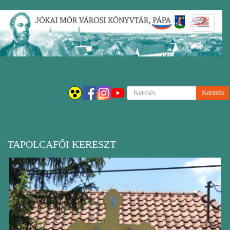
Ugrás
Navigáci
a
átkapcsol
tartalomra
Keresés
TAPOLCAFŐI KERESZT