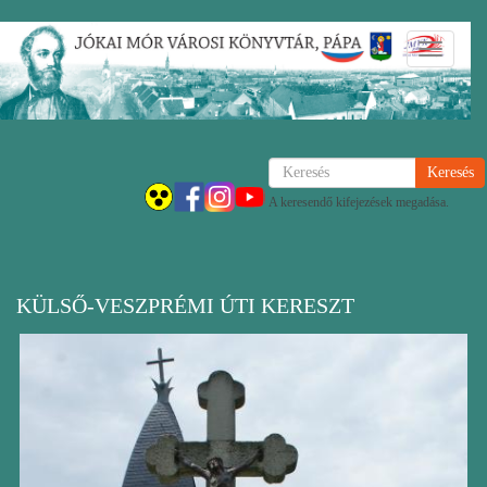
Ugrás
Navigáci
a
átkapcsol
tartalomra
Keresés
A keresendő kifejezések megadása.
KÜLSŐ-VESZPRÉMI ÚTI KERESZT