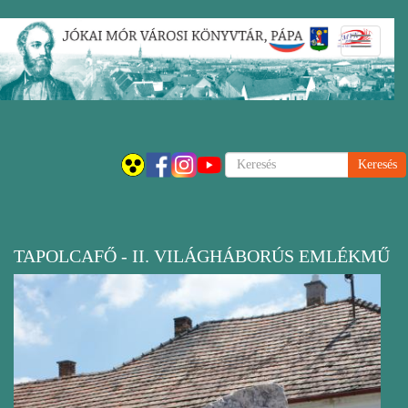
Ugrás
Navigáci
a
átkapcsol
tartalomra
Keresés
TAPOLCAFŐ - II. VILÁGHÁBORÚS EMLÉKMŰ