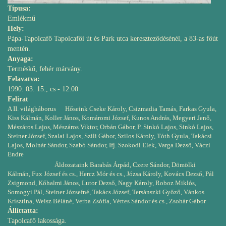
Típusa:
Emlékmű
Hely:
Pápa-Tapolcafő Tapolcafői út és Park utca kereszteződésénél, a 83-as főút
mentén.
Anyaga:
Terméskő, fehér márvány.
Felavatva:
1990. 03. 15., cs - 12:00
Felirat
A II. világháborus Hőseink Cseke Károly, Csizmadia Tamás, Farkas Gyula,
Kiss Kálmán, Koller János, Komáromi József, Kunos András, Megyeri Jenő,
Mészáros Lajos, Mészáros Viktor, Orbán Gábor, P. Sinkó Lajos, Sinkó Lajos,
Steiner József, Szalai Lajos, Szili Gábor, Szilos Károly, Tóth Gyula, Takácsi
Lajos, Molnár Sándor, Szabó Sándor, Ifj. Szokodi Elek, Varga Dezső, Váczi
Endre
Áldozataink Barabás Árpád, Czere Sándor, Dömölki
Kálmán, Fux József és cs., Hercz Mór és cs., Józsa Károly, Kovács Dezső, Pál
Zsigmond, Kőhalmi János, Lutor Dezső, Nagy Károly, Roboz Miklós,
Somogyi Pál, Steiner Józsefné, Takács József, Tersánszki Győző, Vánkos
Krisztina, Weisz Béláné, Verba Zsófia, Vértes Sándor és cs., Zsohár Gábor
Állíttatta:
Tapolcafő lakossága.