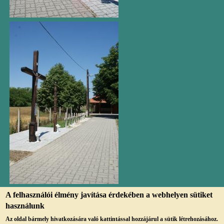
A felhasználói élmény javítása érdekében a webhelyen sütiket
használunk
Az oldal bármely hivatkozására való kattintással hozzájárul a sütik létrehozásához.