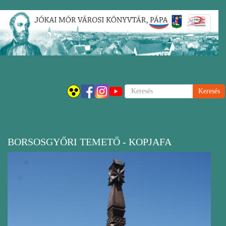
Ugrás
Navigáci
a
átkapcsol
tartalomra
Keresés
BORSOSGYŐRI TEMETŐ - KOPJAFA