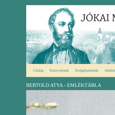
Ugrás
Fő
a
navigáció
tartalomra
Címlap
Könyvtárunk
Szolgáltatásaink
Adatbá
BERTOLD ATYA - EMLÉKTÁBLA