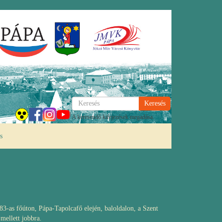
Keresés
A keresendő kifejezések megadása.
s
83-as főúton, Pápa-Tapolcafő elején, baloldalon, a Szent
mellett jobbra.