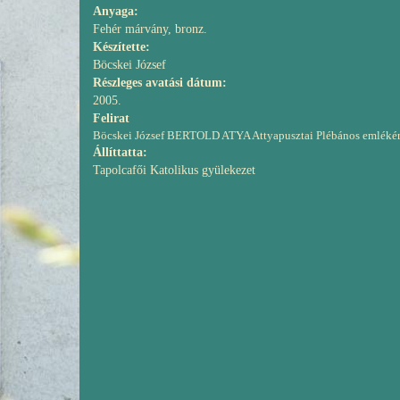
Anyaga:
Fehér márvány, bronz.
Készítette:
Böcskei József
Részleges avatási dátum:
2005.
Felirat
Böcskei József BERTOLD ATYA Attyapusztai Plébános emléké
Állíttatta:
Tapolcafői Katolikus gyülekezet