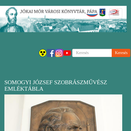
Ugrás
Navigáci
a
átkapcsol
tartalomra
Keresés
SOMOGYI JÓZSEF SZOBRÁSZMŰVÉSZ
EMLÉKTÁBLA