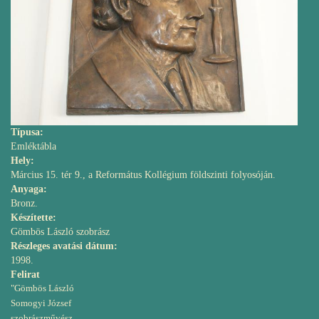
Típusa:
Emléktábla
Hely:
Március 15. tér 9., a Református Kollégium földszinti folyosóján.
Anyaga:
Bronz.
Készítette:
Gömbös László szobrász
Részleges avatási dátum:
1998.
Felirat
"Gömbös László
Somogyi József
szobrászművész