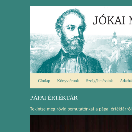
Ugrás
Fő
a
navigáció
tartalomra
Címlap
Könyvtárunk
Szolgáltatásaink
Adatbá
PÁPAI ÉRTÉKTÁR
Tekintse meg rövid bemutatónkat a pápai értéktárról