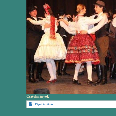
Csatolmányok
Pápai értéktár