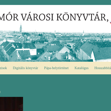
zisok
Digitális könyvtár
Pápa-helytörténet
Katalógus
Hosszabbítá
: