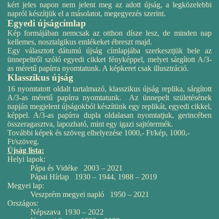
kért jeles napon nem jelent meg az adott újság, a legközelebbi
napról készítjük el a másolatot, megegyezés szerint.
Egyedi újságcímlap
Kép formájában nemcsak az otthon dísze lesz, de minden nap
kellemes, nosztalgikus emlékeket ébreszt majd.
Egy választott dátumú újság címlapjába szerkesztjük bele az
ünnepeltről szóló egyedi cikket fényképpel, melyet sárgított A/3-
as méretű papírra nyomtatunk. A képkeret csak illusztráció.
Klasszikus újság
16 nyomtatott oldalt tartalmazó, klasszikus újság replika, sárgított
A/3-as méretű papírra nyomtatunk. Az ünnepelt születésének
napján megjelent újságokból készítünk egy replikát, egyedi cikkel,
képpel. A/3-as papírra dupla oldalasan nyomtatjuk, gerincében
összeragasztva, lapozható, mint egy igazi sajtótermék.
További képek és szöveg elhelyezése 1000,- Ft/kép, 1000,-
Ft/szöveg.
Újság lista:
Helyi lapok:
Pápa és Vidéke 2003 – 2021
Pápai Hírlap 1930 – 1944, 1988 – 2019
Megyei lap:
Veszprém megyei napló 1950 – 2021
Országos:
Népszava 1930 – 2022