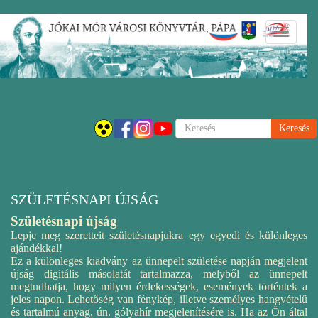
Ugrás
Navigáci
a
átkapcsol
tartalomra
Keresés
SZÜLETÉSNAPI ÚJSÁG
Születésnapi újság
Lepje meg szeretteit születésnapjukra egy egyedi és különleges
ajándékkal!
Ez a különleges kiadvány az ünnepelt születése napján megjelent
újság digitális másolatát tartalmazza, melyből az ünnepelt
megtudhatja, hogy milyen érdekességek, események történtek a
jeles napon. Lehetőség van fénykép, illetve személyes hangvételű
és tartalmú anyag, ún. gólyahír megjelenítésére is. Ha az Ön által