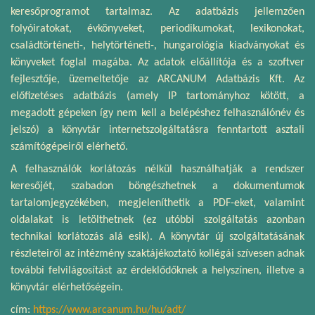
keresőprogramot tartalmaz. Az adatbázis jellemzően
folyóiratokat, évkönyveket, periodikumokat, lexikonokat,
családtörténeti-, helytörténeti-, hungarológia kiadványokat és
könyveket foglal magába. Az adatok előállítója és a szoftver
fejlesztője, üzemeltetője az ARCANUM Adatbázis Kft. Az
előfizetéses adatbázis (amely IP tartományhoz kötött, a
megadott gépeken így nem kell a belépéshez felhasználónév és
jelszó) a könyvtár internetszolgáltatásra fenntartott asztali
számítógépeiről elérhető.
A felhasználók korlátozás nélkül használhatják a rendszer
keresőjét, szabadon böngészhetnek a dokumentumok
tartalomjegyzékében, megjeleníthetik a PDF-eket, valamint
oldalakat is letölthetnek (ez utóbbi szolgáltatás azonban
technikai korlátozás alá esik). A könyvtár új szolgáltatásának
részleteiről az intézmény szaktájékoztató kollégái szívesen adnak
további felvilágosítást az érdeklődőknek a helyszínen, illetve a
könyvtár elérhetőségein.
cím:
https://www.arcanum.hu/hu/adt/