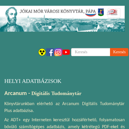
Ugrás
Navigáci
a
átkapcsol
tartalomra
Keresés
HELYI ADATBÁZISOK
Arcanum -
Digitális Tudománytár
Könyvtárunkban elérhető az Arcanum Digitális Tudománytár
Plus adatbázisa.
Az ADT+ egy Interneten keresztül hozzáférhető, folyamatosan
bővülő számítógépes adatbázis, amely kétrétegű PDF-eket és