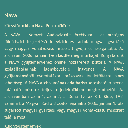
Nava
Könyvtárunkban Nava Pont működik.
A NAVA - Nemzeti Audiovizuális Archívum - az országos
földfelszíni terjesztésű televíziók és rádiók magyar gyártású
vagy magyar vonatkozású műsorait gyűjti és szolgáltatja. Az
archívum 2006. január 1-én kezdte meg munkáját. Könyvtárunk
a NAVA gyűjteményéhez online hozzáférést biztosít. A NAVA
szolgáltatásainak igénybevétele ingyenes. A NAVA
gyűjteményéből nyomtatásra, másolásra és letöltésre nincs
lehetőség! A NAVA archívumának adatbázisa kereshető, a benne
található műsorok teljes terjedelmükben megtekinthetők. Az
archívumban az m1, az m2, a Duna Tv, az RTL Klub, TV2,
valamint a Magyar Rádió 3 csatornájának a 2006. január 1. óta
sugárzott magyar gyártású vagy magyar vonatkozású műsorait
találja meg.
Különgyűjtemények: