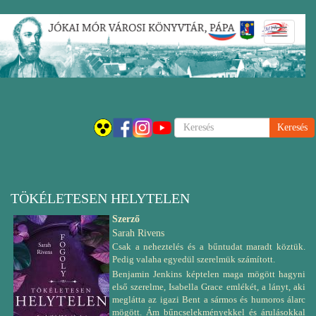
Ugrás
Navigáci
a
átkapcsol
tartalomra
Keresés
TÖKÉLETESEN HELYTELEN
Szerző
Sarah Rivens
Csak a neheztelés és a bűntudat maradt köztük.
Pedig valaha egyedül szerelmük számított.
Benjamin Jenkins képtelen maga mögött hagyni
első szerelme, Isabella Grace emlékét, a lányt, aki
meglátta az igazi Bent a sármos és humoros álarc
mögött. Ám bűncselekményekkel és árulásokkal