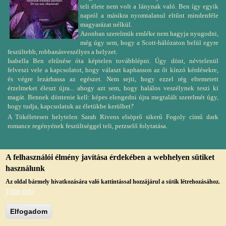
teli élete nem volt a lánynak való. Ben így egyik
napról a másikra nyomtalanul eltűnt mindenféle
magyarázat nélkül.
Azonban szerelmük emléke nem hagyja nyugodni,
még úgy sem, hogy a Scott-hálózaton belül egyre
feszültebb, robbanásveszélyes a helyzet.
Isabella Ben eltűnése óta képtelen továbblépni. Úgy dönt, névtelenül
felveszi vele a kapcsolatot, hogy választ kaphasson az őt kínzó kérdésekre,
és végre lezárhassa az egészet. Nem sejti, hogy ezzel rég eltemetett
érzelmeket éleszt újra... ahogy azt sem, hogy halálos veszélynek teszi ki
magát. Bennek döntenie kell: képes elengedni újra megtalált szerelmét úgy,
hogy tudja, kapcsolatuk az életükbe kerülhet?
A Tökéletesen helytelen Sarah Rivens elsöprő sikerű Fogoly című dark
romance regényének feszültséggel teli, perzselő folytatása.
A felhasználói élmény javítása érdekében a webhelyen sütiket
használunk
© Copyright, 2019, jmvk.papa.hu
Az oldal bármely hivatkozására való kattintással hozzájárul a sütik létrehozásához.
Több infó
Elfogadom