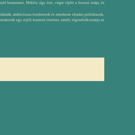
zül bemutatni, Miklós úgy érzi, végre eljött a bosszú órája, és
 dámák, ambiciózus londinerek és mindenre elszánt politikusok,
ntakozik egy rejtői humorú történet, amely elgondolkoztatja az