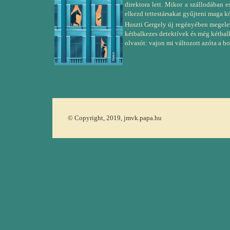
direktora lett. Mikor a szállodában e
elkezd tettestársakat gyűjteni maga kö
Huszti Gergely új regényében megelev
kétbalkezes detektívek és még kétbal
olvasót: vajon mi változott azóta a 
© Copyright, 2019, jmvk.papa.hu