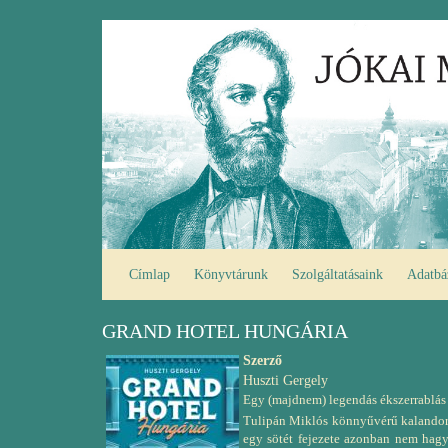
Ugrás
Fő
a
navigáció
tartalomra
Címlap
Könyvtárunk
Szolgáltatásaink
Adatbá
GRAND HOTEL HUNGÁRIA
Szerző
Huszti Gergely
Egy (majdnem) legendás ékszerrablás
Tulipán Miklós könnyűvérű kalandor, a
egy sötét fejezete azonban nem hagy