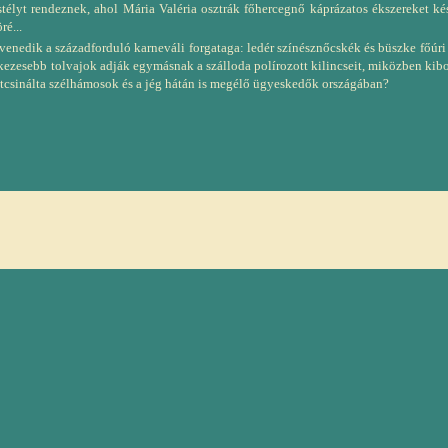
stélyt rendeznek, ahol Mária Valéria osztrák főhercegnő káprázatos ékszereket kés
ré...
enedik a századforduló karneváli forgataga: ledér színésznőcskék és büszke főúri
kezesebb tolvajok adják egymásnak a szálloda polírozott kilincseit, miközben kibo
botcsinálta szélhámosok és a jég hátán is megélő ügyeskedők országában?