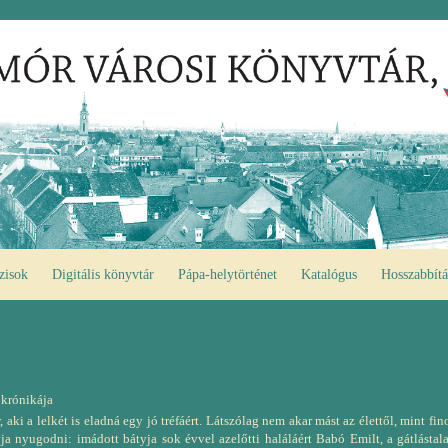
zisok
Digitális könyvtár
Pápa-helytörténet
Katalógus
Hosszabbítá
 krónikája
ki a lelkét is eladná egy jó tréfáért. Látszólag nem akar mást az élettől, mint f
ja nyugodni: imádott bátyja sok évvel azelőtti haláláért Babó Emilt, a gátlásta