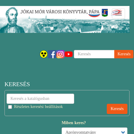
Ugrás
Navigáci
a
átkapcsol
tartalomra
Keresés
KERESÉS
Részletes keresési beállítások
Miben keres?