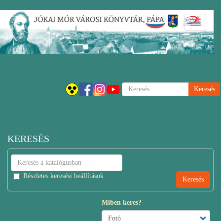
Ugrás
Navigáci
a
átkapcsol
tartalomra
Keresés
KERESÉS
Részletes keresési beállítások
Miben keres?